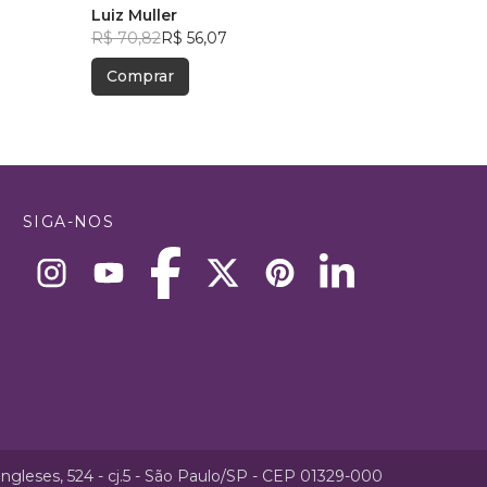
Luiz Muller
R$ 89,24
R$ 70,65
R$ 70,82
R$ 56,07
Comprar
Comprar
SIGA-NOS
ngleses, 524 - cj.5 - São Paulo/SP - CEP 01329-000