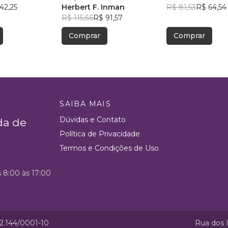
42,25
Herbert F. Inman
Silva
R$ 81,53
R$ 64,54
R$ 115,66
R$ 91,57
Comprar
Comprar
SAIBA MAIS
Dúvidas e Contato
da de
Política de Privacidade
Termos e Condições de Uso
s 8:00 às 17:00
52.144/0001-10
Rua dos I