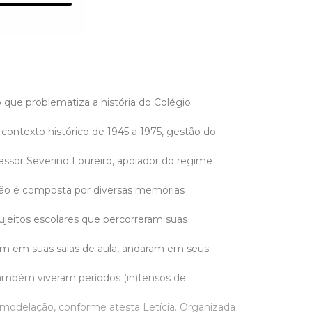
 que problematiza a história do Colégio
contexto histórico de 1945 a 1975, gestão do
fessor Severino Loureiro, apoiador do regime
tação é composta por diversas memórias
 sujeitos escolares que percorreram suas
ram em suas salas de aula, andaram em seus
ambém viveram períodos (in)tensos de
 modelação, conforme atesta Letícia. Organizada