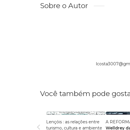
Sobre o Autor
lcosta3007@gmai
Você também pode gosta
Lençóis : as relações entre
A REFORMA
turismo, cultura e ambiente
Welldrey da