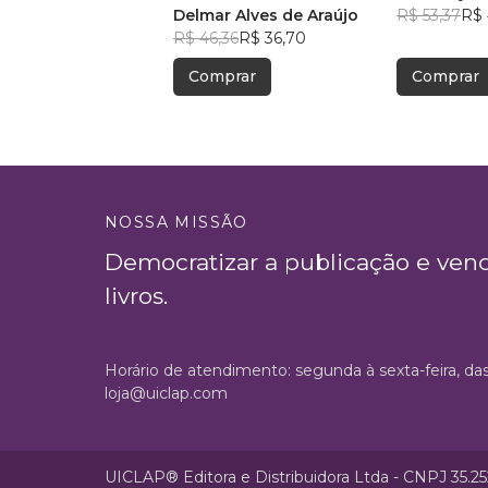
Delmar Alves de Araújo
R$ 53,37
R$ 
R$ 46,36
R$ 36,70
Comprar
Comprar
NOSSA MISSÃO
Democratizar a publicação e ven
livros.
Horário de atendimento: segunda à sexta-feira, da
loja@uiclap.com
UICLAP® Editora e Distribuidora Ltda - CNPJ 35.2