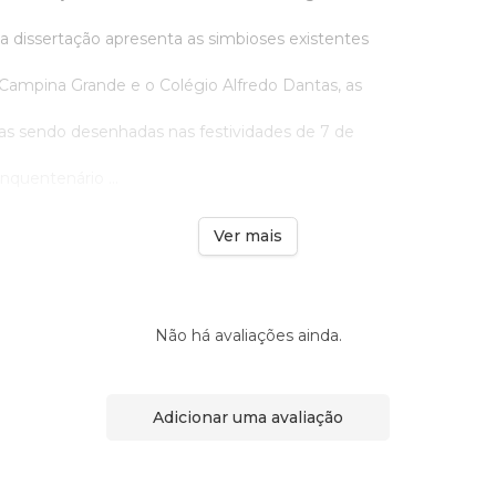
 a dissertação apresenta as simbioses existentes
 Campina Grande e o Colégio Alfredo Dantas, as
s sendo desenhadas nas festividades de 7 de
quentenário ...
Ver mais
Não há avaliações ainda.
Adicionar uma avaliação