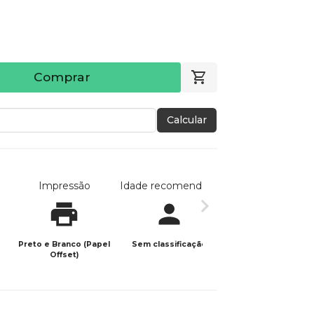
Comprar
Calcular
Impressão
Idade recomendada
Data de publicaç
Preto e Branco (Papel
Sem classificação
07/05/2023
Offset)