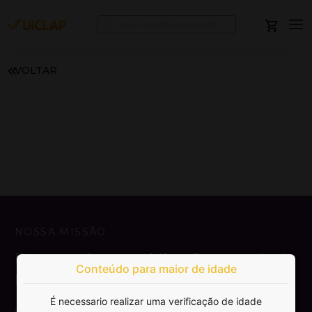
VOLTAR
NOSSA MISSÃO
Democratizar a publicação e venda de
Conteúdo para maior de idade
livros.
É necessario realizar uma verificação de idade
SAIBA MAIS