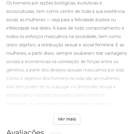
Os homens por razões biológicas, evolutivas e
socioculturais, tem como centro de toda a sua existência
social, as mulheres — seja para a felicidade ilusória ou
infelicidade real deles. A base de todo comportamento e
todos os esforços masculinos na sociedade, tem como
único objetivo, a retribuição sexual e social feminina. E as
mulheres, a partir disso, sempre souberam tirar vantagens
sociais e econômicas na correlação de forças entre os
gêneros, a partir dos desejos sexuais masculinos por elas.
Como o objetivo dos homens na vida são as mulheres,
elas têm poder de os subjugar na dimensão sexual e
afetiva tanto nas relações particulares como na
sociedade. E para realizar uma abordagem sobre is ...
Ver mais
Avaliações