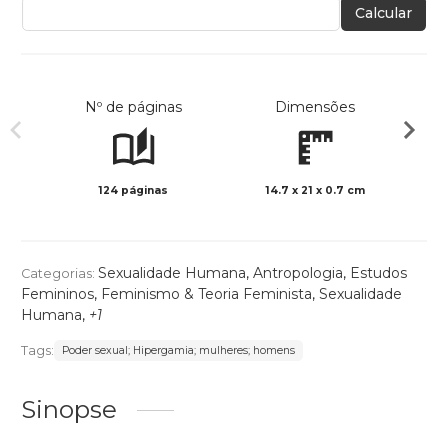
Calcular
Nº de páginas
Dimensões
124 páginas
14.7 x 21 x 0.7 cm
Preto 
Sexualidade Humana
,
Antropologia
,
Estudos
Categorias:
Femininos
,
Feminismo & Teoria Feminista
,
Sexualidade
Humana
,
+1
Tags:
Poder sexual; Hipergamia; mulheres; homens
Sinopse