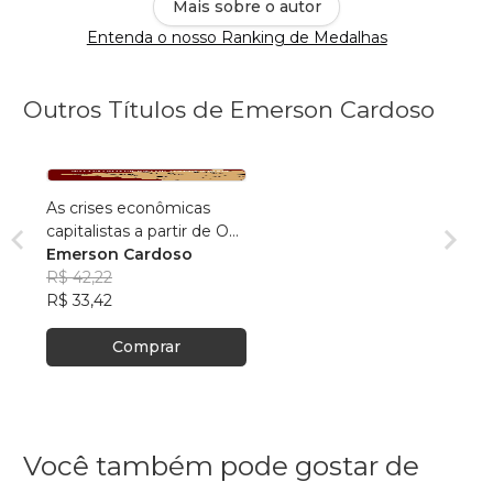
Mais sobre o autor
Entenda o nosso Ranking de Medalhas
Outros Títulos de Emerson Cardoso
As crises econômicas
capitalistas a partir de O
Capital de Marx: As
Emerson Cardoso
controvérsias de Tugán à
R$ 42,22
Rosa
R$ 33,42
Comprar
Você também pode gostar de