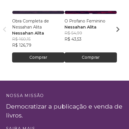
Obra Completa de
O Profano Feminino
Fetic
Nessahan Alita
Nessahan Alita
Caio 
Nessahan Alita
R$ 54,99
R$ 12
R$ 160,15
R$ 43,53
R$ 99
R$ 126,79
Comprar
Comprar
NOSSA MISSÃO
Democratizar a publicação e venda de
livros.
SAIBA MAIS