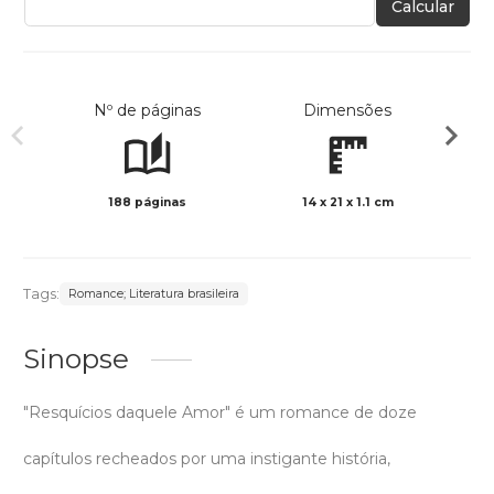
Calcular
Nº de páginas
Dimensões
188 páginas
14 x 21 x 1.1 cm
Preto 
Tags:
Romance; Literatura brasileira
Sinopse
"Resquícios daquele Amor" é um romance de doze
capítulos recheados por uma instigante história,