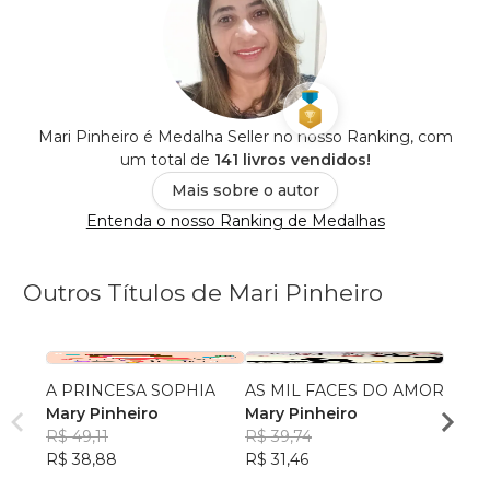
Mari Pinheiro é Medalha Seller no nosso Ranking, com
um total de
141 livros vendidos!
Mais sobre o autor
Entenda o nosso Ranking de Medalhas
Outros Títulos de Mari Pinheiro
A PRINCESA SOPHIA
AS MIL FACES DO AMOR
REFL
Mary Pinheiro
Mary Pinheiro
Mary 
R$ 49,11
R$ 39,74
R$ 40
R$ 38,88
R$ 31,46
R$ 32