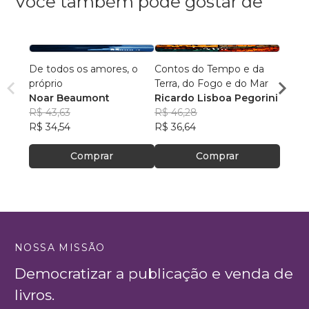
Você também pode gostar de
De todos os amores, o
Contos do Tempo e da
Agulh
próprio
Terra, do Fogo e do Mar
Escri
Noar Beaumont
Ricardo Lisboa Pegorini
R$ 79
R$ 43,63
R$ 46,28
R$ 63
R$ 34,54
R$ 36,64
Comprar
Comprar
NOSSA MISSÃO
Democratizar a publicação e venda de
livros.