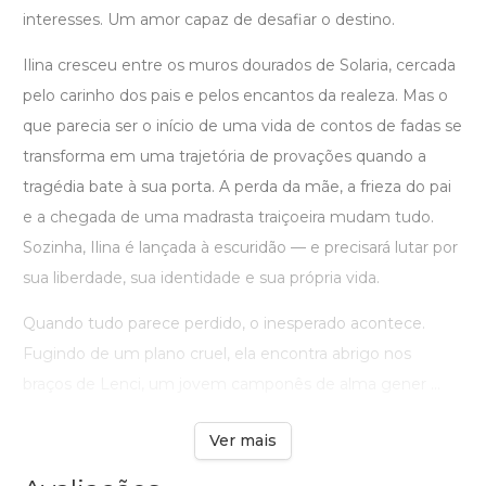
interesses. Um amor capaz de desafiar o destino.
Ilina cresceu entre os muros dourados de Solaria, cercada
pelo carinho dos pais e pelos encantos da realeza. Mas o
que parecia ser o início de uma vida de contos de fadas se
transforma em uma trajetória de provações quando a
tragédia bate à sua porta. A perda da mãe, a frieza do pai
e a chegada de uma madrasta traiçoeira mudam tudo.
Sozinha, Ilina é lançada à escuridão — e precisará lutar por
sua liberdade, sua identidade e sua própria vida.
Quando tudo parece perdido, o inesperado acontece.
Fugindo de um plano cruel, ela encontra abrigo nos
braços de Lenci, um jovem camponês de alma gener ...
Ver mais