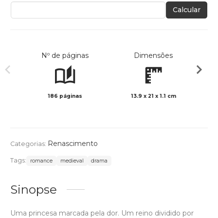
Calcular
Nº de páginas
Dimensões
186 páginas
13.9 x 21 x 1.1 cm
Preto 
Renascimento
Categorias:
Tags:
romance
medieval
drama
Sinopse
Uma princesa marcada pela dor. Um reino dividido por