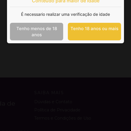
Conteúdo para maior de idade
É necessario realizar uma verificação de idade
Tenho menos de 18
Tenho 18 anos ou mais
anos
SAIBA MAIS
Dúvidas e Contato
da de
Política de Privacidade
Termos e Condições de Uso