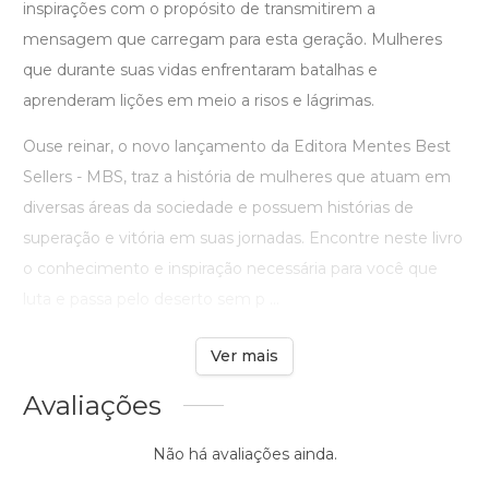
inspirações com o propósito de transmitirem a
mensagem que carregam para esta geração. Mulheres
que durante suas vidas enfrentaram batalhas e
aprenderam lições em meio a risos e lágrimas.
Ouse reinar, o novo lançamento da Editora Mentes Best
Sellers - MBS, traz a história de mulheres que atuam em
diversas áreas da sociedade e possuem histórias de
superação e vitória em suas jornadas. Encontre neste livro
o conhecimento e inspiração necessária para você que
luta e passa pelo deserto sem p ...
Ver mais
Avaliações
Não há avaliações ainda.