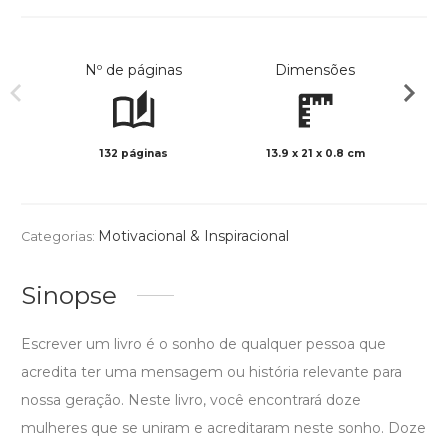
Nº de páginas
Dimensões
132 páginas
13.9 x 21 x 0.8 cm
Preto 
Motivacional & Inspiracional
Categorias:
Sinopse
Escrever um livro é o sonho de qualquer pessoa que
acredita ter uma mensagem ou história relevante para
nossa geração. Neste livro, você encontrará doze
mulheres que se uniram e acreditaram neste sonho. Doze