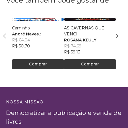
Caminho
AS CAVERNAS QUE
Queri
André Naves.:
VENCI
Chris
R$ 64,04
ROSANA KEULY
R$ 51
R$ 50,70
R$ 74,69
R$ 40
R$ 59,13
Comprar
Comprar
NOSSA MISSÃO
Democratizar a publicação e venda de
livros.