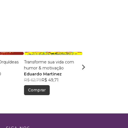
Orquídeas
Transforme sua vida com
pequenos GIGANTES
humor & motivação
Tonia Horbach
0
Eduardo Martinez
R$ 55,51
R$ 43,94
R$ 62,79
R$ 49,71
Comprar
Comprar