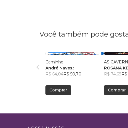
Você também pode gosta
Caminho
AS CAVERN
André Naves.:
ROSANA K
R$ 64,04
R$ 50,70
R$ 74,69
R$ 
Comprar
Comprar