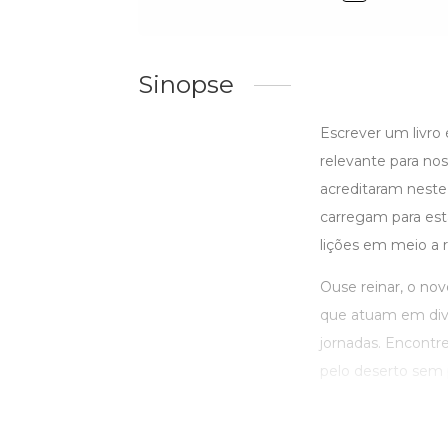
Sinopse
Escrever um livro
relevante para no
acreditaram neste
carregam para est
lições em meio a r
Ouse reinar, o nov
que atuam em dive
jornadas. Encontre
pelo deserto sem p