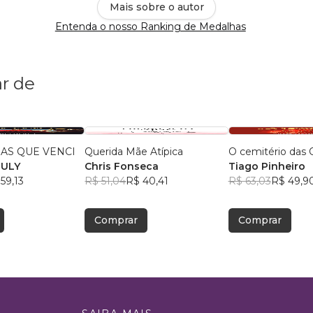
Mais sobre o autor
Entenda o nosso Ranking de Medalhas
r de
AS QUE VENCI
Querida Mãe Atípica
O cemitério das 
EULY
Chris Fonseca
Tiago Pinheiro
59,13
R$ 51,04
R$ 40,41
R$ 63,03
R$ 49,9
Comprar
Comprar