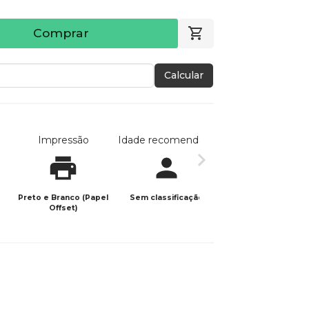
Comprar
Calcular
Impressão
Idade recomendada
Data de publicaç
Preto e Branco (Papel
Sem classificação
03/05/2023
Offset)