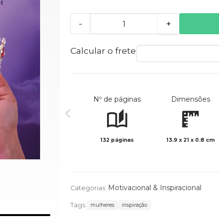
-
+
Calcular o frete
Nº de páginas
Dimensões
132 páginas
13.9 x 21 x 0.8 cm
Motivacional & Inspiracional
Categorias:
Tags:
mulheres
inspiração