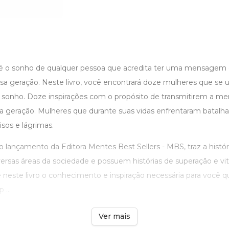
 é o sonho de qualquer pessoa que acredita ter uma mensagem o
ssa geração. Neste livro, você encontrará doze mulheres que se 
 sonho. Doze inspirações com o propósito de transmitirem a 
a geração. Mulheres que durante suas vidas enfrentaram batalh
isos e lágrimas.
o lançamento da Editora Mentes Best Sellers - MBS, traz a histó
rsas áreas da sociedade e possuem histórias de superação e vit
 neste livro o conhecimento e inspiração necessária para você q
 ...
Ver mais