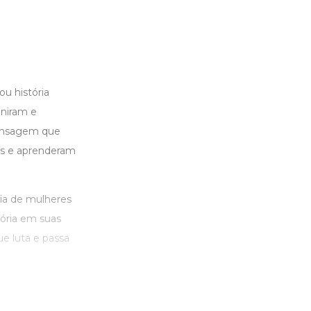
u história
uniram e
mensagem que
as e aprenderam
ria de mulheres
ória em suas
ue luta e passa