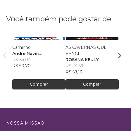
Você também pode gostar de
Caminho
AS CAVERNAS QUE
Queri
André Naves.:
VENCI
Chris
R$ 64,04
ROSANA KEULY
R$ 51
R$ 50,70
R$ 74,69
R$ 40
R$ 59,13
Comprar
Comprar
NOSSA MISSÃO