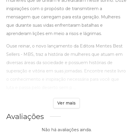
mulheres que se uniram e acreditaram neste sonho. Doze
inspirações com o propósito de transmitirem a
mensagem que carregam para esta geração. Mulheres
que durante suas vidas enfrentaram batalhas e
aprenderam lições em meio a risos e lágrimas.
Ouse reinar, o novo lançamento da Editora Mentes Best
Sellers - MBS, traz a história de mulheres que atuam em
diversas áreas da sociedade e possuem histórias de
superação e vitória em suas jornadas. Encontre neste livro
o conhecimento e inspiração necessária para você que
luta e passa pelo deserto sem p ...
Ver mais
Avaliações
Não há avaliações ainda.