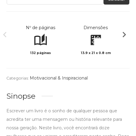
Nº de páginas
Dimensões
132 páginas
13.9 x 21 x 0.8 cm
Preto 
Motivacional & Inspiracional
Categorias:
Sinopse
Escrever um livro é o sonho de qualquer pessoa que
acredita ter uma mensagem ou história relevante para
nossa geração. Neste livro, você encontrará doze