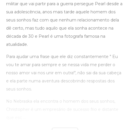
militar que vai partir para a guerra persegue Pearl desde a
sua adolescência, anos mais tarde aquele homem dos
seus sonhos faz com que nenhum relacionamento dela
dê certo, mas tudo aquilo que ela sonha acontece na
década de 30 e Pearl é uma fotografa famosa na
atualidade.
Para ajudar uma frase que ele diz constantemente " Eu
vou te amar para sempre e se nessa vida me perder o
nosso amor vai nos unir em outra!", não sai da sua cabeça
e ela parte numa aventura descobrindo respostas dos
seus sonhos.
No Nebraska ela encontra o homem dos seus sonhos,
Christopher é um empresário de sucesso frio e distante
que esc ...