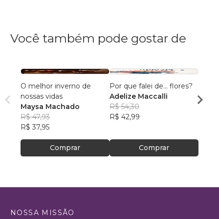
Você também pode gostar de
O melhor inverno de
Por que falei de... flores?
Hidra
nossas vidas
Adelize Maccalli
Nilva
Maysa Machado
R$ 54,30
R$ 64
R$ 47,93
R$ 42,99
R$ 51,
R$ 37,95
Comprar
Comprar
NOSSA MISSÃO