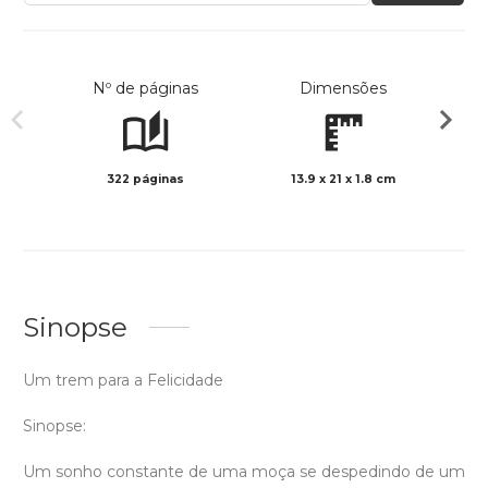
Nº de páginas
Dimensões
322 páginas
13.9 x 21 x 1.8 cm
Preto 
Sinopse
Um trem para a Felicidade
Sinopse:
Um sonho constante de uma moça se despedindo de um