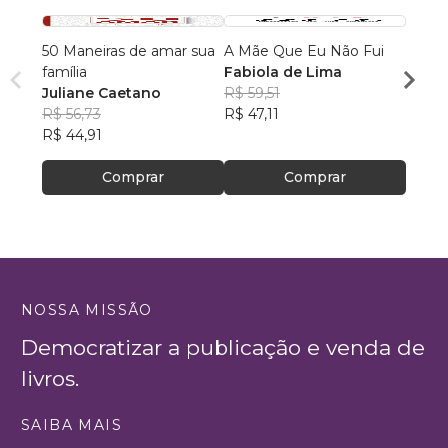
50 Maneiras de amar sua
A Mãe Que Eu Não Fui
A Mam
família
Fabiola de Lima
Ferna
Juliane Caetano
R$ 59,51
R$ 34
R$ 56,73
R$ 47,11
R$ 27
R$ 44,91
Comprar
Comprar
NOSSA MISSÃO
Democratizar a publicação e venda de
livros.
SAIBA MAIS