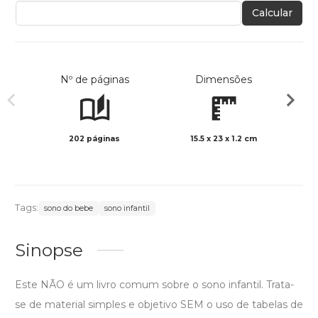
Calcular
Nº de páginas
Dimensões
202 páginas
15.5 x 23 x 1.2 cm
Preto 
Tags:
sono do bebe
sono infantil
Sinopse
Este NÃO é um livro comum sobre o sono infantil. Trata-
se de material simples e objetivo SEM o uso de tabelas de