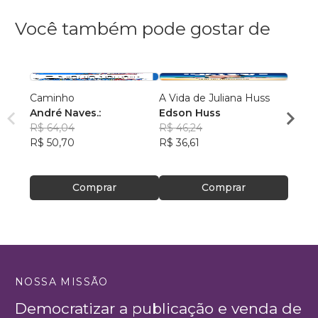
Você também pode gostar de
Caminho
A Vida de Juliana Huss
MILA
André Naves.:
Edson Huss
DOR
R$ 64,04
R$ 46,24
NADM
R$ 50,70
R$ 36,61
R$ 50
R$ 39
Comprar
Comprar
NOSSA MISSÃO
Democratizar a publicação e venda de