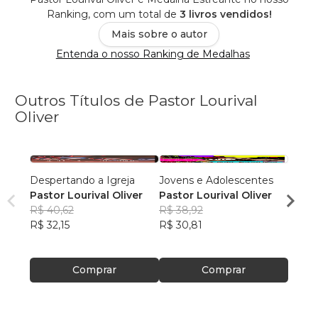
Ranking, com um total de
3 livros vendidos!
Mais sobre o autor
Entenda o nosso Ranking de Medalhas
Outros Títulos de Pastor Lourival
Oliver
Despertando a Igreja
Jovens e Adolescentes
Mulhe
Pastor Lourival Oliver
Pastor Lourival Oliver
Pasto
R$ 40,62
R$ 38,92
R$ 45
R$ 32,15
R$ 30,81
R$ 36
Comprar
Comprar