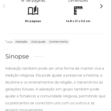
Nº de páginas
Dimensões
82 páginas
14.8 x 21 x 0.5 cm
Col
Tags:
Adoração
Auto ajuda
Conhecimento
Sinopse
Adoração também pode ser uma forma de manter viva a
tradição religiosa. Ela pode ajudar a preservar a história, a
doutrina e os ensinamentos da religião, e transmiti-los às
gerações futuras. A adoração em grupo também pode
ajudar a fortalecer a comunidade religiosa, permitindo que
os praticantes se conectem uns com os outros e se
apoiem mutuamente.