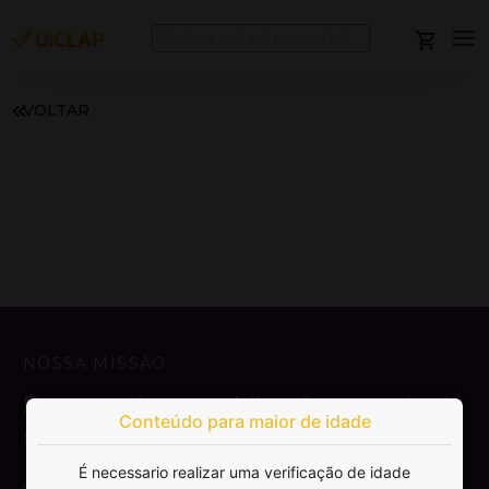
VOLTAR
NOSSA MISSÃO
Democratizar a publicação e venda de
Conteúdo para maior de idade
livros.
É necessario realizar uma verificação de idade
SAIBA MAIS