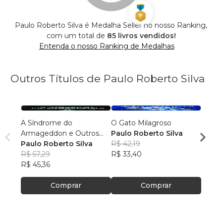
Paulo Roberto Silva é Medalha Seller no nosso Ranking,
com um total de
85 livros vendidos!
Entenda o nosso Ranking de Medalhas
Outros Títulos de Paulo Roberto Silva
A Síndrome do
O Gato Milagroso
AMOR
Armageddon e Outros
Paulo Roberto Silva
PAUL
Contos
Paulo Roberto Silva
R$ 42,19
R$ 63
R$ 57,29
R$ 33,40
R$ 50
R$ 45,36
Comprar
Comprar