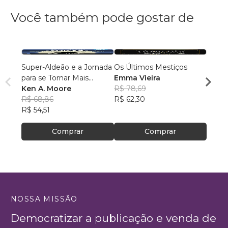
Você também pode gostar de
Super-Aldeão e a Jornada
Os Últimos Mestiços
Liga d
para se Tornar Mais
Emma Vieira
Parqu
Interessante!
Ken A. Moore
R$ 78,69
Rumo
Danie
R$ 68,86
R$ 62,30
R$ 16
R$ 54,51
R$ 13
Comprar
Comprar
NOSSA MISSÃO
Democratizar a publicação e venda de