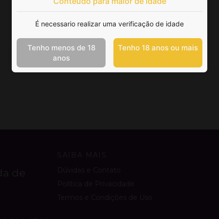
Conteúdo para maior de idade
É necessario realizar uma verificação de idade
Tenho menos de 18
Tenho 18 anos ou mais
anos
SAIBA MAIS
Dúvidas e Contato
da de
Política de Privacidade
Termos e Condições de Uso