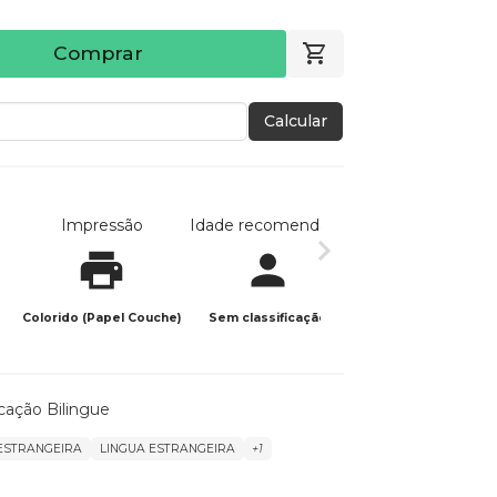
Comprar
Calcular
Impressão
Idade recomendada
Data de publicaç
Colorido (Papel Couche)
Sem classificação
25/04/2023
ação Bilingue
ESTRANGEIRA
LINGUA ESTRANGEIRA
+1