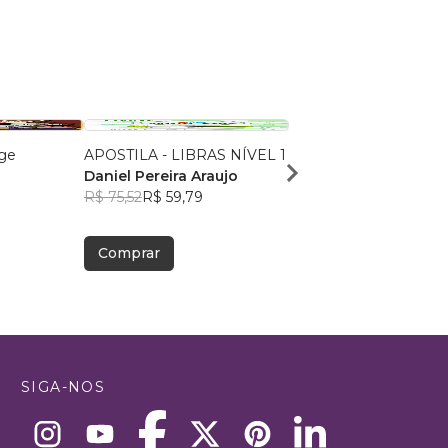
ge
APOSTILA - LIBRAS NÍVEL 1
The Only Academic
Daniel Pereira Araujo
Phrasebook You'll Eve
R$ 75,52
R$ 59,79
Luiz Otávio Barros
R$ 32,51
R$ 25,74
Comprar
Comprar
SIGA-NOS