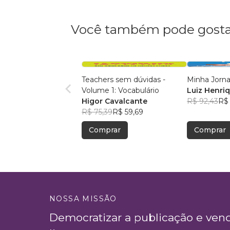
Você também pode gosta
Teachers sem dúvidas -
Minha Jorna
Volume 1: Vocabulário
Luiz Henri
Higor Cavalcante
Wessling
R$ 92,43
R$ 
R$ 75,39
R$ 59,69
Comprar
Comprar
NOSSA MISSÃO
Democratizar a publicação e ven