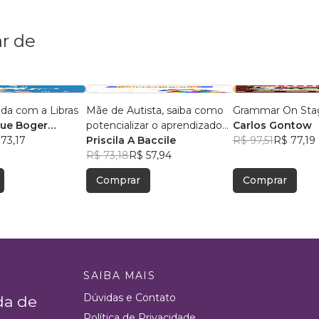
r de
da com a Libras
Mãe de Autista, saiba como
Grammar On Sta
que Boger
potencializar o aprendizado
Carlos Gontow
73,17
do seu filho.
Priscila A Baccile
R$ 97,51
R$ 77,19
R$ 73,18
R$ 57,94
Comprar
Comprar
SAIBA MAIS
Dúvidas e Contato
da de
Política de Privacidade