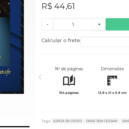
R$ 44,61
-
+
Calcular o frete
Nº de páginas
Dimensões
154 páginas
13.9 x 21 x 0.9 cm
Tags:
IGREJA DE CRISTO
ORAR SEM CESSAR!
SAN