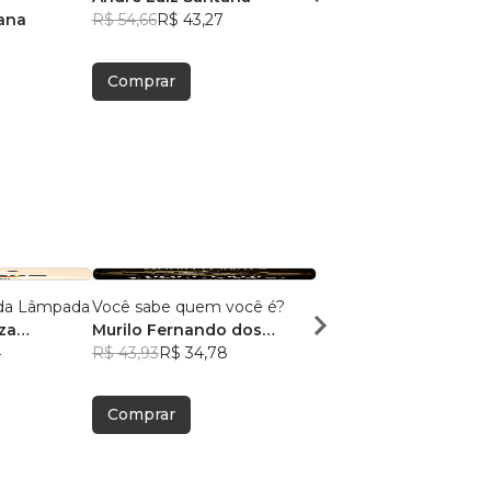
ana
R$ 54,66
R$ 43,27
R$ 54,03
R$ 42,78
Comprar
Comprar
da Lâmpada
Você sabe quem você é?
O CULTO ENTRE OS
za
Murilo Fernando dos
CULTOS
4
Santos
R$ 43,93
R$ 34,78
Vitor Passos
R$ 50,30
R$ 39,82
Comprar
Comprar