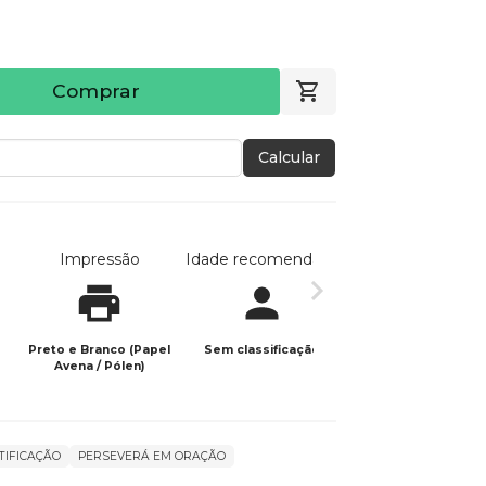
Comprar
Calcular
Impressão
Idade recomendada
Data de publicaç
Preto e Branco (Papel
Sem classificação
24/04/2023
Avena / Pólen)
TIFICAÇÃO
PERSEVERÁ EM ORAÇÃO