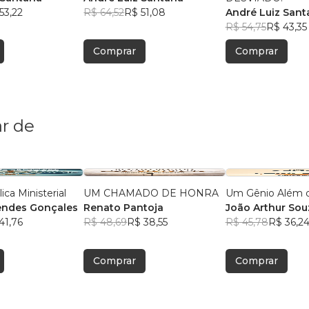
53,22
R$ 64,52
R$ 51,08
André Luiz Sant
R$ 54,75
R$ 43,35
Comprar
Comprar
r de
lica Ministerial
UM CHAMADO DE HONRA
Um Gênio Além 
endes Gonçales
Renato Pantoja
João Arthur Sou
41,76
R$ 48,69
R$ 38,55
Pscheidt
R$ 45,78
R$ 36,2
Comprar
Comprar