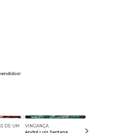
 vendidos!
S DE UM
VINGANÇA
INVEJA
André Luiz Santana
André Luiz Santana