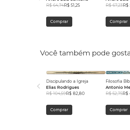
R$ 64,74
R$ 51,25
R$ 67,23
R$ 
Comprar
Comprar
Você também pode gosta
Discipulando a Igreja
Filosofia Bíb
Elias Rodrigues
Antonio M
R$ 104,59
R$ 82,80
R$ 52,75
R$ 
Comprar
Comprar