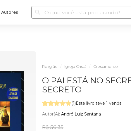
Autores
Religião
Igreja Cristã
Crescimento
O PAI ESTÁ NO SECR
SECRETO
(1)
Este livro teve 1 venda
Autor(a):
André Luiz Santana
R$ 56,35