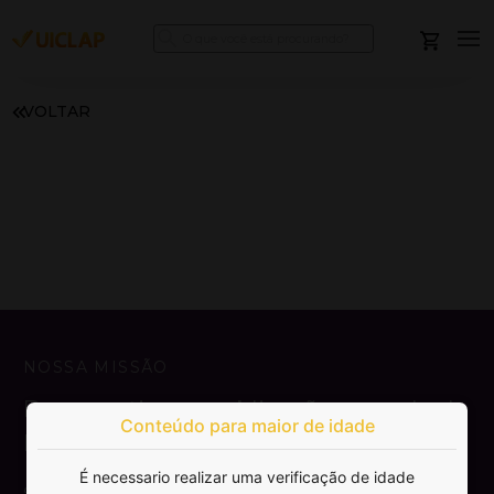
VOLTAR
NOSSA MISSÃO
Democratizar a publicação e venda de
Conteúdo para maior de idade
livros.
É necessario realizar uma verificação de idade
SAIBA MAIS