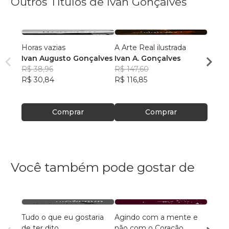
Outros Títulos de Ivan Gonçalves
Horas vazias
A Arte Real ilustrada
Cultur
Ivan Augusto Gonçalves
Ivan A. Gonçalves
Ivan 
R$ 38,96
R$ 147,60
R$ 51
R$ 30,84
R$ 116,85
R$ 40
Comprar
Comprar
Você também pode gostar de
Tudo o que eu gostaria
Agindo com a mente e
Poesi
de ter dito
não com o Coração
habit