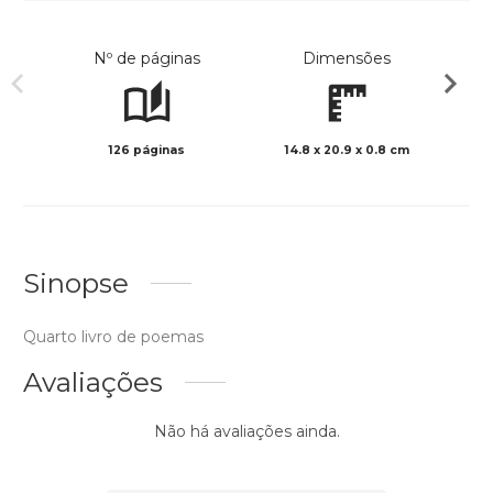
Nº de páginas
Dimensões
126 páginas
14.8 x 20.9 x 0.8 cm
Col
Sinopse
Quarto livro de poemas
Avaliações
Não há avaliações ainda.