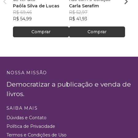
Paôla Silva de Lucas
Carla Serafim
Cristi
R$ 69,46
R$ 52,97
R$ 55,
R$ 54,99
R$ 41,93
R$ 44
Comprar
Comprar
NOSSA MISSÃO
Democratizar a publicação e venda de
livros.
SAIBA MAIS
Dúvidas e Contato
Política de Privacidade
Termos e Condições de Uso