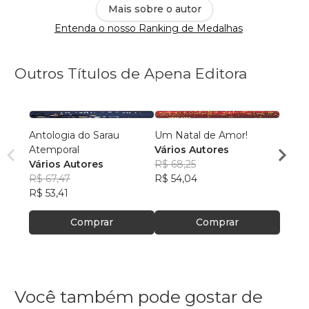
Mais sobre o autor
Entenda o nosso Ranking de Medalhas
Outros Títulos de Apena Editora
Antologia do Sarau
Um Natal de Amor!
Poesi
Atemporal
Vários Autores
Neuza
Vários Autores
R$ 68,25
R$ 60
R$ 67,47
R$ 54,04
R$ 47
R$ 53,41
Comprar
Comprar
Você também pode gostar de