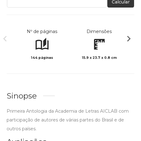
Calcular
Nº de páginas
Dimensões
144 páginas
15.9 x 23.7 x 0.8 cm
Preto 
Sinopse
Primeira Antologia da Academia de Letras AICLAB com
participação de autores de várias partes do Brasil e de
outros países.