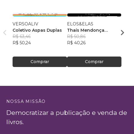
VERSOALIV
ELOS&ELAS
Ensai
Coletivo Aspas Duplas
Thaís Mendonça
Jardd
R$ 63,46
Resende
R$ 50,86
, +23
R$ 49
R$ 50,24
R$ 40,26
R$ 39
Comprar
Comprar
NOSSA MISSÃO
Democratizar a publicação e venda de
livros.