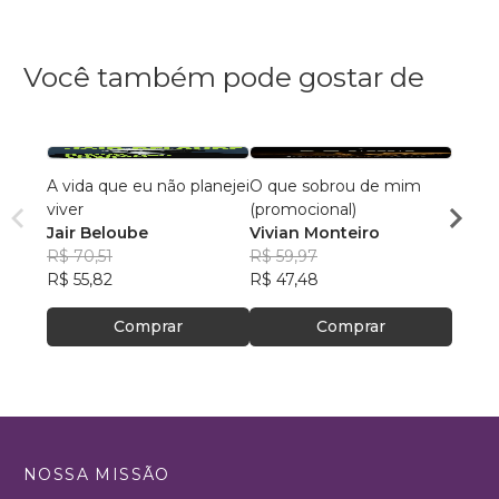
Você também pode gostar de
A vida que eu não planejei
O que sobrou de mim
Cami
viver
(promocional)
André
Jair Beloube
Vivian Monteiro
R$ 64
R$ 70,51
R$ 59,97
R$ 50
R$ 55,82
R$ 47,48
Comprar
Comprar
NOSSA MISSÃO