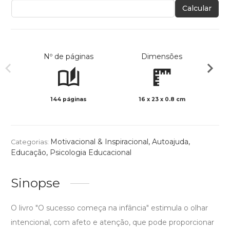
Calcular
Nº de páginas
Dimensões
144 páginas
16 x 23 x 0.8 cm
Preto 
Motivacional & Inspiracional
,
Autoajuda
,
Categorias:
Educação
,
Psicologia Educacional
Sinopse
O livro "O sucesso começa na infância" estimula o olhar
intencional, com afeto e atenção, que pode proporcionar