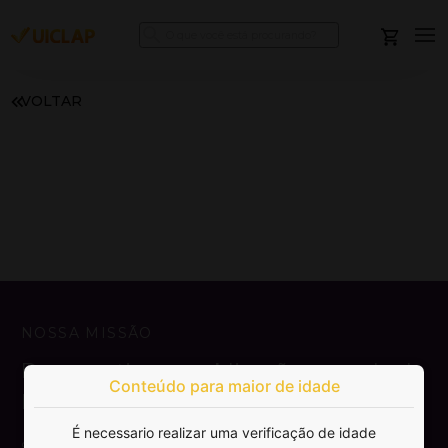
VOLTAR
NOSSA MISSÃO
Democratizar a publicação e venda de
Conteúdo para maior de idade
livros.
É necessario realizar uma verificação de idade
SAIBA MAIS