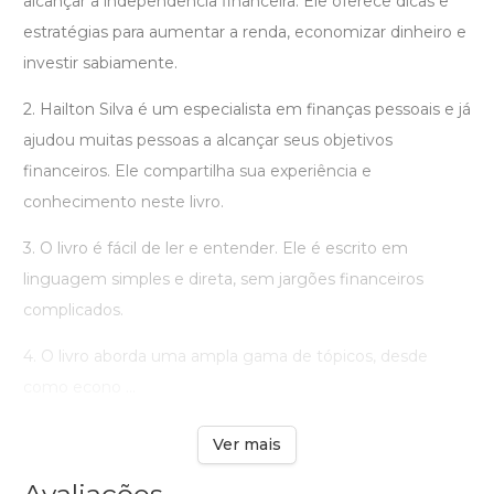
alcançar a independência financeira. Ele oferece dicas e
estratégias para aumentar a renda, economizar dinheiro e
investir sabiamente.
2. Hailton Silva é um especialista em finanças pessoais e já
ajudou muitas pessoas a alcançar seus objetivos
financeiros. Ele compartilha sua experiência e
conhecimento neste livro.
3. O livro é fácil de ler e entender. Ele é escrito em
linguagem simples e direta, sem jargões financeiros
complicados.
4. O livro aborda uma ampla gama de tópicos, desde
como econo ...
Ver mais