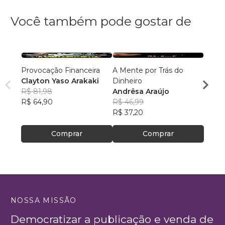
Você também pode gostar de
Provocação Financeira
A Mente por Trás do
Trilh
Clayton Yaso Arakaki
Dinheiro
suces
R$ 81,98
Andrêsa Araújo
Leand
R$ 64,90
R$ 46,99
R$ 49
R$ 37,20
R$ 38
Comprar
Comprar
NOSSA MISSÃO
Democratizar a publicação e venda de