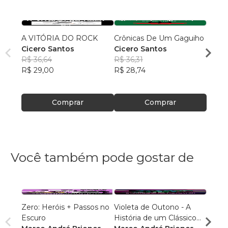
A VITÓRIA DO ROCK
Crônicas De Um Gaguiho
Tragé
Cicero Santos
Cicero Santos
Polêm
R$ 36,64
R$ 36,31
Brasil
Cicer
R$ 29,00
R$ 28,74
R$ 39
R$ 31
Comprar
Comprar
Você também pode gostar de
Zero: Heróis + Passos no
Violeta de Outono - A
Solo: 
Escuro
História de um Clássico
Prime