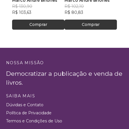
Marco André Briones
do Rock Psicodélico
Marco André Briones
Violão
Marco
R$ 130,90
R$ 102,10
R$ 93
R$ 103,63
R$ 80,83
R$ 73
Comprar
Comprar
NOSSA MISSÃO
Democratizar a publicação e venda de
livros.
SAIBA MAIS
Dúvidas e Contato
Política de Privacidade
Termos e Condições de Uso