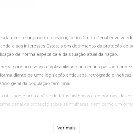
 esclarecer o surgimento e evolução do Direito Penal envolvend
ando-a aos interesses Estatais em detrimento da proteção ao par
licação de norma específica e da situação atual da nação.
eforma ganhou espaço e aplicabilidade no cenário passado onde
orma diante de uma legislação antiquada, retrógrada e ineficaz,
ício geral da população feminina.
 utilizado é uma análise de fatos históricos e de normas, das n
 norma penal de proteção sobre as mulheres, bem como um olhar 
Ver mais