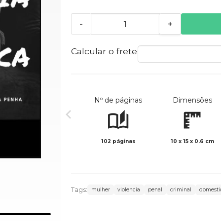
-
+
Calcular o frete
Nº de páginas
Dimensões
102 páginas
10 x 15 x 0.6 cm
Tags:
mulher
violencia
penal
criminal
domesti