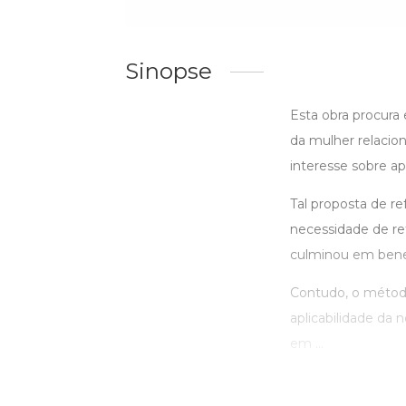
Sinopse
Esta obra procura
da mulher relacion
interesse sobre ap
Tal proposta de r
necessidade de ref
culminou em benef
Contudo, o método
aplicabilidade da
em ...