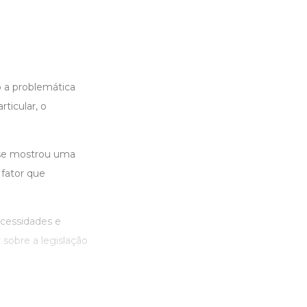
o a problemática
ticular, o
 se mostrou uma
 fator que
ecessidades e
sobre a legislação