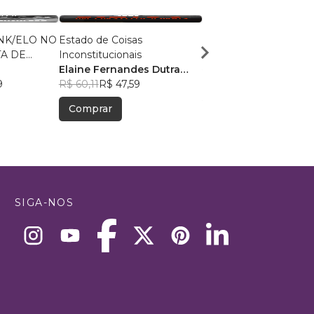
INK/ELO NO
Estado de Coisas
A BÍBLIA DO CRIMIN
TA DE
Inconstitucionais
Claudio Portela
LICAS
Elaine Fernandes Dutra
R$ 124,45
R$ 98,53
9
Dias
R$ 60,11
R$ 47,59
Comprar
Comprar
SIGA-NOS