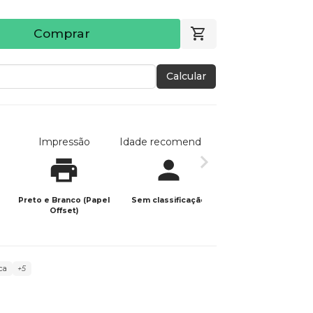
Comprar
Calcular
Impressão
Idade recomendada
Data de publicaç
Preto e Branco (Papel
Sem classificação
16/04/2023
Offset)
ca
+5