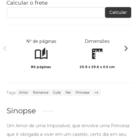
Calcular o frete
Calcular
Nº de páginas
Dimensões
86 páginas
20.9 x 29.6 x 0.5 cm
Preto 
Tags:
Amor
Romance
Guta
Rei
Princesa
+4
Sinopse
Um Amor de uma Impossível, que envolve uma Princesa
que é obrigada a viver em um castelo, certo dia em seu