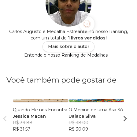
Carlos Augusto é Medalha Estreante no nosso Ranking,
com um total de
1 livros vendidos!
Mais sobre o autor
Entenda o nosso Ranking de Medalhas
Você também pode gostar de
Quando Ele nos Encontra
O Menino de uma Asa Só
A via
Jessica Macan
Ualace Silva
Alexa
R$ 39,88
R$ 38,00
R$ 54
R$ 31,57
R$ 30,09
R$ 42