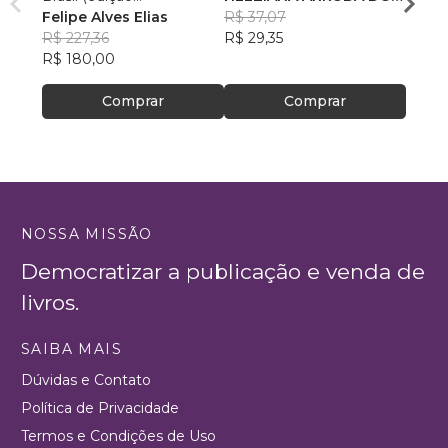
comum/brochura)
Felipe Alves Elias
NASCIMENTO
R$ 37,07
R$ 57
R$ 227,36
R$ 29,35
R$ 45
R$ 180,00
Comprar
Comprar
NOSSA MISSÃO
Democratizar a publicação e venda de
livros.
SAIBA MAIS
Dúvidas e Contato
Política de Privacidade
Termos e Condições de Uso