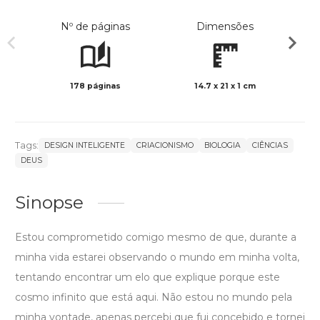
Nº de páginas
Dimensões
178 páginas
14.7 x 21 x 1 cm
Preto 
Tags:
DESIGN INTELIGENTE
CRIACIONISMO
BIOLOGIA
CIÊNCIAS
DEUS
Sinopse
Estou comprometido comigo mesmo de que, durante a
minha vida estarei observando o mundo em minha volta,
tentando encontrar um elo que explique porque este
cosmo infinito que está aqui. Não estou no mundo pela
minha vontade, apenas percebi que fui concebido e tornei