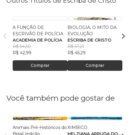
Outros Títulos de Escriba de Cristo
A FUNÇÃO DE
BIOLOGIA, O MITO DA
O QU
ESCRIVÃO DE POLÍCIA
EVOLUÇÃO
CATÓ
ACADEMIA DE POLÍCIA
ESCRIBA DE CRISTO
CENT
R$ 54,30
R$ 57,21
BÍBL
R$ 65
R$ 42,99
R$ 45,29
R$ 52
Comprar
Comprar
Você também pode gostar de
Animais Pré-Históricos do
XIMBICO
Parqu
Brasil (edição
HELZIANA ARRUDA DO
Deni