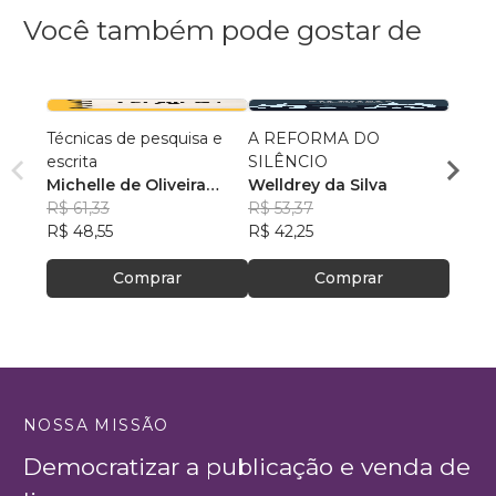
Você também pode gostar de
Técnicas de pesquisa e
A REFORMA DO
CAMI
escrita
SILÊNCIO
Ana 
Michelle de Oliveira
Welldrey da Silva
R$ 41
Barbosa
R$ 61,33
R$ 53,37
R$ 33
R$ 48,55
R$ 42,25
Comprar
Comprar
NOSSA MISSÃO
Democratizar a publicação e venda de