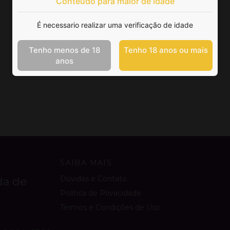
Conteúdo para maior de idade
É necessario realizar uma verificação de idade
Tenho menos de 18
Tenho 18 anos ou mais
anos
SAIBA MAIS
Dúvidas e Contato
da de
Política de Privacidade
Termos e Condições de Uso