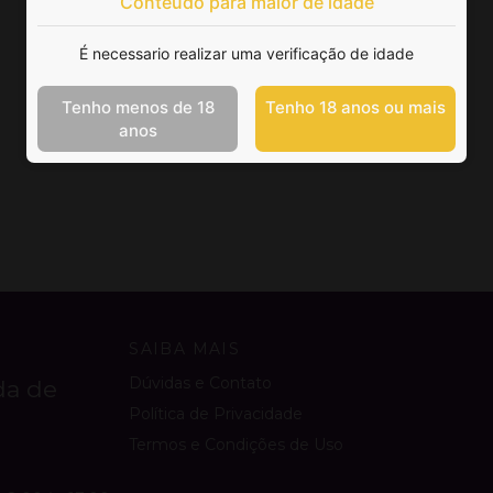
Conteúdo para maior de idade
É necessario realizar uma verificação de idade
Tenho menos de 18
Tenho 18 anos ou mais
anos
SAIBA MAIS
Dúvidas e Contato
da de
Política de Privacidade
Termos e Condições de Uso