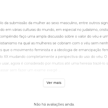
o da submissão da mulher ao sexo masculino, entre outros signi
ido em várias culturas do mundo, em especial no judaísmo, crist
compêndio faço uma ampla discussão sobre o valor do véu e um
cristianismo na qual as mulheres se cobriam com o véu sem nen
que o movimento feminista e a ideologia de emancipação femi
ulo XX mudando completamente a perspectiva do uso do véu. O 
usar, agora é considerado por muitos até uma heresia trazê-lo 
assar sem fazer um exame exegé ...
Ver mais
Não há avaliações ainda.