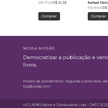
R$ 77,53
R$ 61,38
Rafael Dini
R$ 84,56
R$
Comprar
Comprar
NOSSA MISSÃO
Democratizar a publicação e ven
livros.
Horário de atendimento: segunda à sexta-feira, da
loja@uiclap.com
UICLAP® Editora e Distribuidora Ltda - CNPJ 35.2