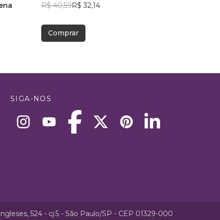
Pena
R$ 40,59
R$ 32,14
R$ 95,19
R$ 75,36
7
Comprar
Comprar
SIGA-NOS
ngleses, 524 - cj.5 - São Paulo/SP - CEP 01329-000