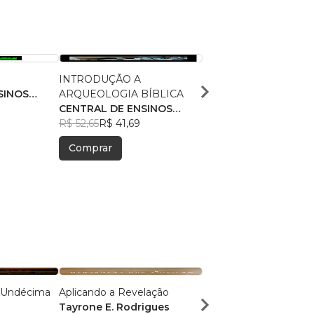
INTRODUÇÃO A
PARAPSICOLOGIA BÍ
SINOS
ARQUEOLOGIA BÍBLICA
CENTRAL DE ENSINO
CENTRAL DE ENSINOS
BÍBLICOS
R$ 55,55
R$ 43,98
BÍBLICOS
R$ 52,65
R$ 41,69
Comprar
Comprar
a Undécima
Aplicando a Revelação
Tiago, mãos à obra!
Tayrone E. Rodrigues
Jocarli Junior