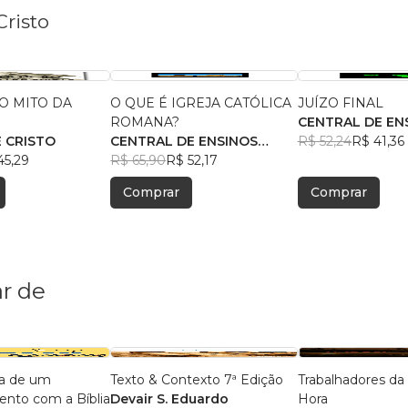
Cristo
 O MITO DA
O QUE É IGREJA CATÓLICA
JUÍZO FINAL
O
ROMANA?
CENTRAL DE EN
E CRISTO
CENTRAL DE ENSINOS
BÍBLICOS
R$ 52,24
R$ 41,36
45,29
BÍBLICOS
R$ 65,90
R$ 52,17
Comprar
Comprar
r de
sa de um
Texto & Contexto 7ª Edição
Trabalhadores d
nto com a Bíblia
Devair S. Eduardo
Hora