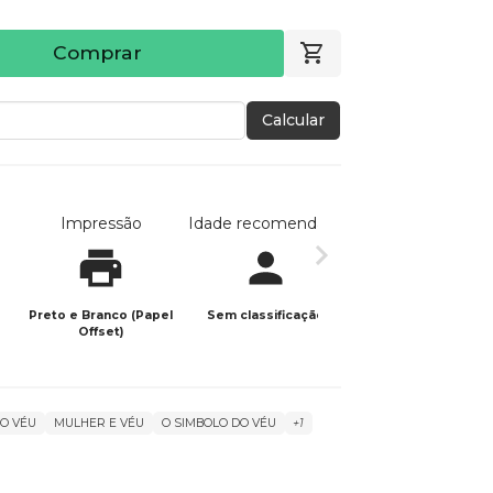
Comprar
Calcular
Impressão
Idade recomendada
Data de publicaç
Preto e Branco (Papel
Sem classificação
07/04/2023
Offset)
O VÉU
MULHER E VÉU
O SIMBOLO DO VÉU
+1