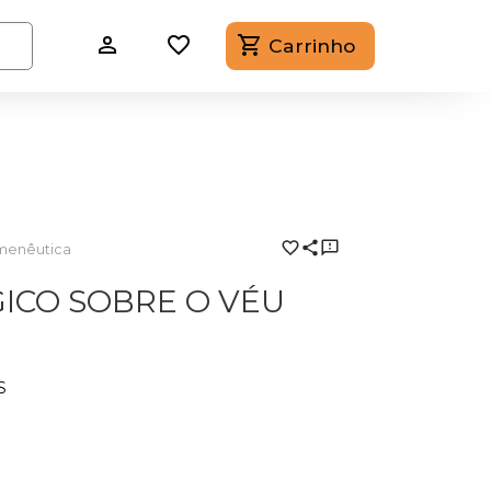
Carrinho
menêutica
ICO SOBRE O VÉU
S