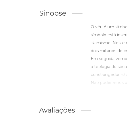
Sinopse
O véu é um símbol
símbolo está inser
islamismo. Neste 
dois mil anos de 
Em seguida vemos 
a teologia do séc
constrangedor não 
Não poderíamos p
Avaliações