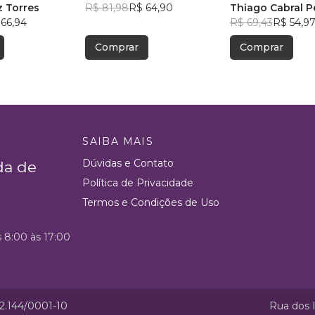
z Torres
R$ 81,98
R$ 64,90
Thiago Cabral 
 66,94
R$ 69,43
R$ 54,9
Comprar
Comprar
SAIBA MAIS
Dúvidas e Contato
da de
Política de Privacidade
Termos e Condições de Uso
s 8:00 às 17:00
52.144/0001-10
Rua dos I