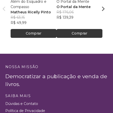
Além do Esquadro e
O Portal da Mente
Aqui 
Compasso
O Portal da Mente
hom
Matheus Ricelly Pinto
R$ 176,06
Marc
R$ 63,15
R$ 139,39
Olivei
R$ 40
R$ 49,99
R$ 32
Comprar
Comprar
NOSSA MISSÃO
Democratizar a publicação e venda de
livros.
SAIBA MAIS
Dúvidas e Contato
Política de Privacidade