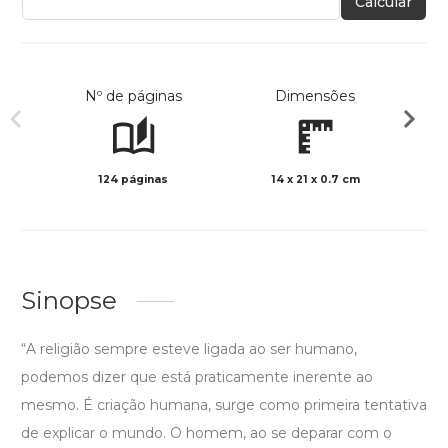
Calcular
Nº de páginas
Dimensões
124 páginas
14 x 21 x 0.7 cm
Preto 
Sinopse
“A religião sempre esteve ligada ao ser humano,
podemos dizer que está praticamente inerente ao
mesmo. É criação humana, surge como primeira tentativa
de explicar o mundo. O homem, ao se deparar com o