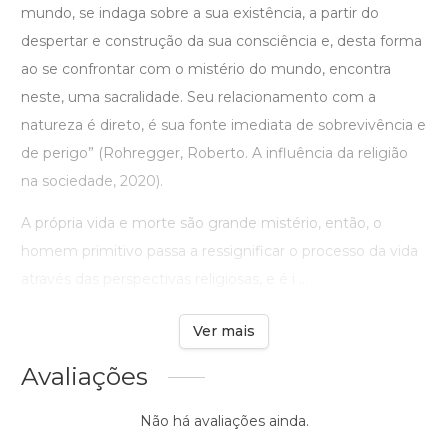
mundo, se indaga sobre a sua existência, a partir do
despertar e construção da sua consciência e, desta forma
ao se confrontar com o mistério do mundo, encontra
neste, uma sacralidade. Seu relacionamento com a
natureza é direto, é sua fonte imediata de sobrevivência e
de perigo” (Rohregger, Roberto. A influência da religião
na sociedade, 2020).
A própria vida e morte são grande mistério, então, o
homem primitivo passa a ressignificar o processo da vida
através das perspectivas religiosas, e é i ...
Ver mais
Avaliações
Não há avaliações ainda.