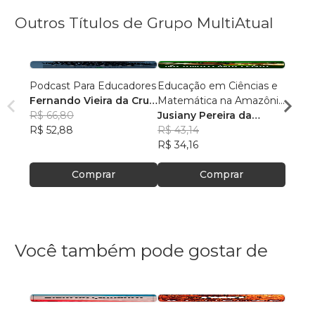
Outros Títulos de Grupo MultiAtual
Podcast Para Educadores
Educação em Ciências e
Linguí
Fernando Vieira da Cruz
Matemática na Amazônia
Cultu
(Fernandinho Cruz)
R$ 66,80
Legal: Pesquisas e
Jusiany Pereira da
Histór
Érica
R$ 52,88
Práticas Pedagógicas
Cunha dos Santos
R$ 43,14
Carva
R$ 42
R$ 34,16
R$ 33
Comprar
Comprar
Você também pode gostar de