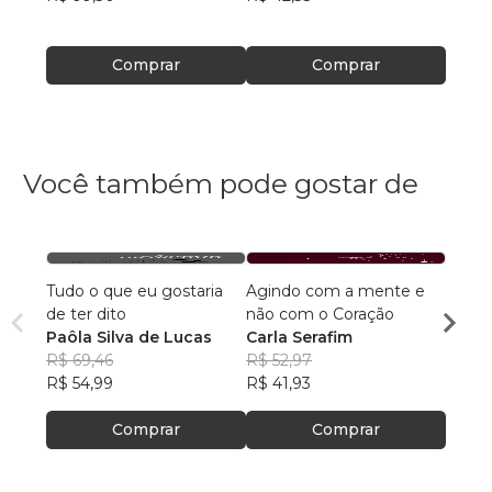
R$ 65
Comprar
Comprar
Você também pode gostar de
Tudo o que eu gostaria
Agindo com a mente e
Poesi
de ter dito
não com o Coração
habit
Paôla Silva de Lucas
Carla Serafim
Cristi
R$ 69,46
R$ 52,97
R$ 55,
R$ 54,99
R$ 41,93
R$ 44
Comprar
Comprar