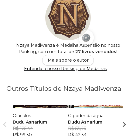
Nzaya Madiwenza é Medalha Ascensão no nosso
Ranking, com um total de
27 livros vendidos!
Mais sobre o autor
Entenda o nosso Ranking de Medalhas
Outros Títulos de Nzaya Madiwenza
Oráculos
O poder da água
Amule
Dudu Asnarium
Dudu Asnarium
Maka
R$ 125,44
R$ 53,46
Boko
R$ 99,30
R$ 42,33
R$ 83