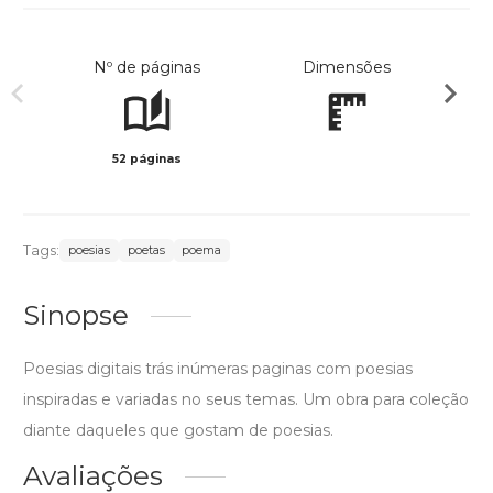
Nº de páginas
Dimensões
52 páginas
Preto 
Tags:
poesias
poetas
poema
Sinopse
Poesias digitais trás inúmeras paginas com poesias
inspiradas e variadas no seus temas. Um obra para coleção
diante daqueles que gostam de poesias.
Avaliações