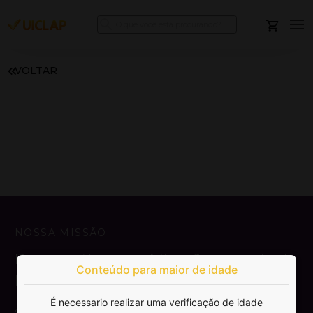
VOLTAR
NOSSA MISSÃO
Democratizar a publicação e venda de
Conteúdo para maior de idade
livros.
É necessario realizar uma verificação de idade
SAIBA MAIS