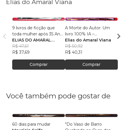
Elias do Amaral Viana
9 livros de ficção que
A Morte do Autor: Um
TERA
toda mulher após 35 Anos
livro 100% IA –
INTE
mais leem
ELIAS DO AMARAL
Inteligência Artificial
Elias do Amaral Viana
ARTIF
Elias
VIANA
R$ 47,61
R$ 50,92
R$ 63
R$ 37,69
R$ 40,31
R$ 49
Comprar
Comprar
Você também pode gostar de
60 dias para mudar
"Do Vaso de Barro
Super