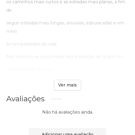
os caminhos mais curtos e as estradas mais planas, a fim
de
seguir estradas mais longas, sinuosas, esburacadas e em
meio
às tempestades da vida.
Não importa se sua jornada terá a duração de quatro ou
quarenta dias. Noé, co ...
Ver mais
Avaliações
Não há avaliações ainda.
Adicionar uma avaliação