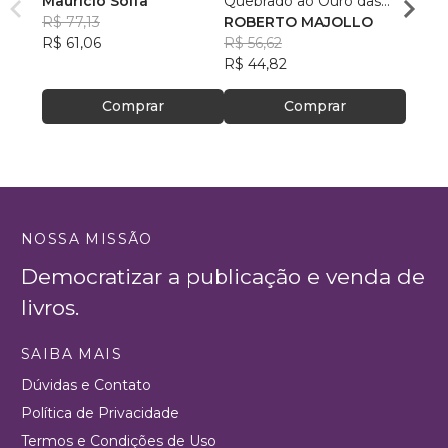
Maurício Solfa
Quebrado ao Ouro das
Mulhe
R$ 77,13
Mãos Divinas"
ROBERTO MAJOLLO
Bianc
R$ 61,06
R$ 56,62
R$ 67
R$ 44,82
R$ 53
Comprar
Comprar
NOSSA MISSÃO
Democratizar a publicação e venda de
livros.
SAIBA MAIS
Dúvidas e Contato
Política de Privacidade
Termos e Condições de Uso