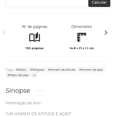
Calcular
Nº de páginas
Dimensões
190 páginas
14.8 x 21 x 1.1 cm
Col
Tags:
#Pastor
#Religioso
#homem de atitude
#Homem de ação
#Pedro Salvado
+2
Sinopse
Informação do livro:
"UM HOMEM DE ATITUDE E AÇÃO"