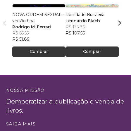
NOVA ORDEM SEXUAL -
Realidade Brasileira
Apre
versão final
Leonardo Flach
LUIZ
Rodrigo M. Ferrari
R$ 135,86
R$ 66
R$ 65,55
R$ 107,56
R$ 52
R$ 51,89
Comprar
Comprar
NOSSA MISSÃO
Democratizar a publicação e venda de
livros.
SAIBA MAIS