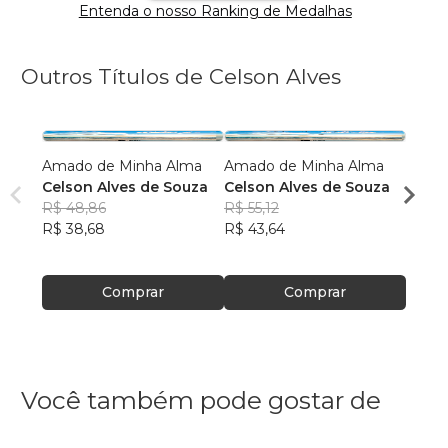
Entenda o nosso Ranking de Medalhas
Outros Títulos de Celson Alves
Amado de Minha Alma
Amado de Minha Alma
Amad
Celson Alves de Souza
Celson Alves de Souza
Celso
R$ 48,86
R$ 55,12
R$ 46
R$ 38,68
R$ 43,64
R$ 36
Comprar
Comprar
Você também pode gostar de