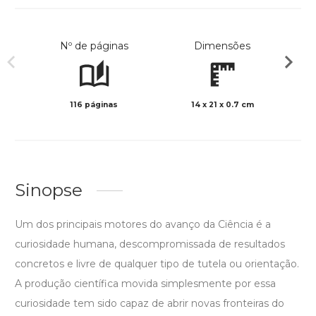
Nº de páginas
Dimensões
116 páginas
14 x 21 x 0.7 cm
Preto 
Sinopse
Um dos principais motores do avanço da Ciência é a
curiosidade humana, descompromissada de resultados
concretos e livre de qualquer tipo de tutela ou orientação.
A produção científica movida simplesmente por essa
curiosidade tem sido capaz de abrir novas fronteiras do