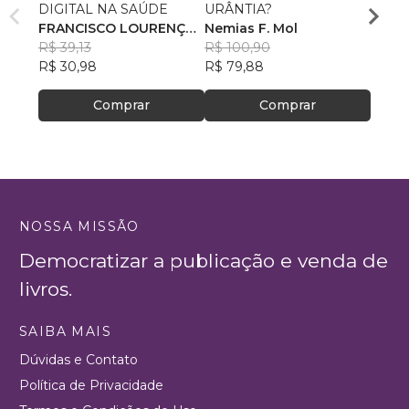
DIGITAL NA SAÚDE
URÂNTIA?
MOR
FRANCISCO LOURENÇO
Nemias F. Mol
ALEX
DUARTE ARCE JUNIOR
R$ 39,13
R$ 100,90
PEREI
R$ 40
R$ 30,98
R$ 79,88
R$ 32
Comprar
Comprar
NOSSA MISSÃO
Democratizar a publicação e venda de
livros.
SAIBA MAIS
Dúvidas e Contato
Política de Privacidade