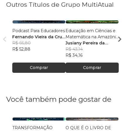
Outros Títulos de Grupo MultiAtual
Podcast Para Educadores
Educação em Ciências e
Linguí
Fernando Vieira da Cruz
Matemática na Amazônia
Cultu
(Fernandinho Cruz)
R$ 66,80
Legal: Pesquisas e
Jusiany Pereira da
Histór
Érica
R$ 52,88
Práticas Pedagógicas
Cunha dos Santos
R$ 43,14
Carva
R$ 42
R$ 34,16
R$ 33
Comprar
Comprar
Você também pode gostar de
TRANSFORMAÇÃO
O QUE É O LIVRO DE
MINH