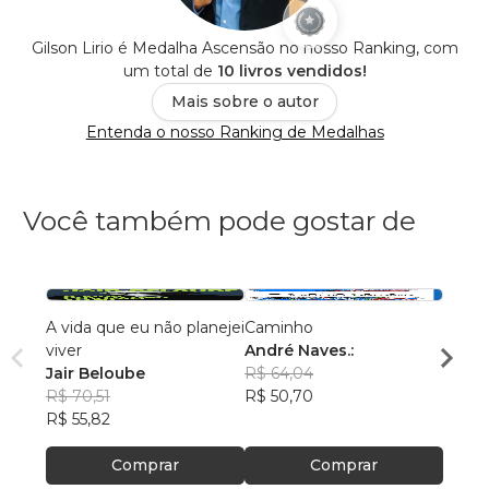
Gilson Lirio é Medalha Ascensão no nosso Ranking, com
um total de
10 livros vendidos!
Mais sobre o autor
Entenda o nosso Ranking de Medalhas
Você também pode gostar de
A vida que eu não planejei
Caminho
AS C
viver
André Naves.:
VENC
Jair Beloube
R$ 64,04
ROSA
R$ 70,51
R$ 50,70
R$ 74
R$ 55,82
R$ 59
Comprar
Comprar