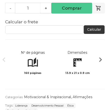
-
+
Comprar
Calcular o frete
Calcular
Nº de páginas
Dimensões
160 páginas
13.9 x 21 x 0.9 cm
Preto 
Motivacional & Inspiracional
,
Afirmações
Categorias:
Tags:
Liderança
Desenvolvimento Pessoal
Ética