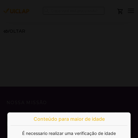
VOLTAR
NOSSA MISSÃO
Democratizar a publicação e venda de
Conteúdo para maior de idade
livros.
É necessario realizar uma verificação de idade
SAIBA MAIS