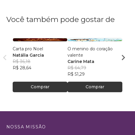
Você também pode gostar de
Carta pro Noel
O menino do coração
Quand
Natália Garcia
valente
Coraç
R$ 36,18
Carine Mata
Neid
R$ 28,64
R$ 64,79
R$ 72
R$ 51,29
R$ 57
Comprar
Comprar
NOSSA MISSÃO