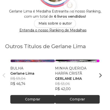
Gerlane Lima é Medalha Estreante no nosso Ranking,
com um total de
6 livros vendidos!
Mais sobre o autor
Entenda o nosso Ranking de Medalhas
Outros Títulos de Gerlane Lima
BULHA
MINHA QUERIDA
A PR
Gerlane Lima
HARPA CRISTÃ
IGUA
R$ 59,04
GERLANE LIMA
GERL
R$ 46,74
R$ 53,06
R$ 53
R$ 42,00
R$ 42
Comprar
Comprar