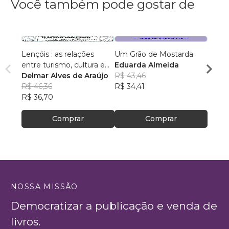
Você também pode gostar de
Lençóis : as relações
Um Grão de Mostarda
Inteli
entre turismo, cultura e
Eduarda Almeida
Aulas 
ambiente
Delmar Alves de Araújo
R$ 43,46
PhD(c
R$ 46,36
R$ 34,41
R$ 63
R$ 36,70
R$ 50
Comprar
Comprar
NOSSA MISSÃO
Democratizar a publicação e venda de
livros.