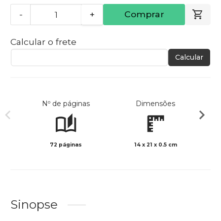
-
+
Comprar
Calcular o frete
Calcular
Nº de páginas
Dimensões
72 páginas
14 x 21 x 0.5 cm
Preto 
Sinopse