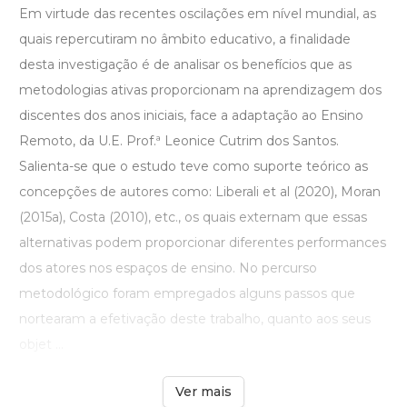
Em virtude das recentes oscilações em nível mundial, as
quais repercutiram no âmbito educativo, a finalidade
desta investigação é de analisar os benefícios que as
metodologias ativas proporcionam na aprendizagem dos
discentes dos anos iniciais, face a adaptação ao Ensino
Remoto, da U.E. Prof.ª Leonice Cutrim dos Santos.
Salienta-se que o estudo teve como suporte teórico as
concepções de autores como: Liberali et al (2020), Moran
(2015a), Costa (2010), etc., os quais externam que essas
alternativas podem proporcionar diferentes performances
dos atores nos espaços de ensino. No percurso
metodológico foram empregados alguns passos que
nortearam a efetivação deste trabalho, quanto aos seus
objet ...
Ver mais