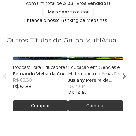
com um total de
3133 livros vendidos!
Mais sobre o autor
Entenda o nosso Ranking de Medalhas
Outros Títulos de Grupo MultiAtual
Podcast Para Educadores
Educação em Ciências e
Linguí
Fernando Vieira da Cruz
Matemática na Amazônia
Cultu
(Fernandinho Cruz)
R$ 66,80
Legal: Pesquisas e
Jusiany Pereira da
Histór
Érica
R$ 52,88
Práticas Pedagógicas
Cunha dos Santos
R$ 43,14
Carva
R$ 42
R$ 34,16
R$ 33
Comprar
Comprar