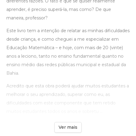
diferentes razões. O fato é que se quiser realmente
aprender, é preciso superá-la, mas como? De que
maneira, professor?
Este livro tem a intenção de relatar as minhas dificuldades
desde criança, e como cheguei a me especializar em
Educação Matemática – e hoje, com mais de 20 (vinte)
anos a leciono, tanto no ensino fundamental quanto no
ensino médio das redes públicas municipal e estadual da
Bahia.
Acredito que esta obra poderá ajudar muitos estudantes a
melhorar o seu aprendizado, superar como eu, as
dificuldades com este componente que tem retido
muitos estudantes todos os anos e sobretu ...
Ver mais