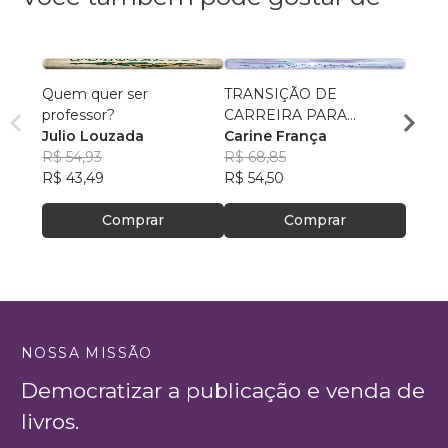
Quem quer ser
TRANSIÇÃO DE
Inteli
professor?
CARREIRA PARA
Sala d
Julio Louzada
MULHERES:
Carine França
Edua
R$ 54,93
R$ 68,85
R$ 53
R$ 43,49
R$ 54,50
R$ 42
Comprar
Comprar
NOSSA MISSÃO
Democratizar a publicação e venda de
livros.