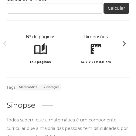
Calcular
Nº de páginas
Dimensões
130 páginas
14.7 x 21 x 0.8 cm
Preto 
Tags:
Matemática
Superação
Sinopse
Todos sabem que a matemática é um componente
curricular que a maioria das pessoas tem dificuldades, por