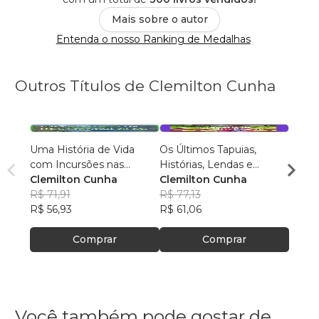
Mais sobre o autor
Entenda o nosso Ranking de Medalhas
Outros Títulos de Clemilton Cunha
Uma História de Vida
Os Últimos Tapuias,
RODE
com Incursões nas
Histórias, Lendas e
31 DE
Historiografias da Etnia
Clemilton Cunha
Mitologia
Clemilton Cunha
CLEM
Fulni-ô e do Município de
R$ 71,91
R$ 77,13
CUN
R$ 53
Rodelas
R$ 56,93
R$ 61,06
R$ 42
Comprar
Comprar
Você também pode gostar de