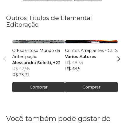
Outros Títulos de Elemental
Editoração
O Espantoso Mundo da
Contos Arrepiantes - CLTS
A Arte
Antecipação
Vários Autores
Vário
Alessandra Soletti
, +22
R$ 48,64
R$ 65
R$ 42,58
R$ 38,51
R$ 51,
R$ 33,71
Comprar
Comprar
Você também pode gostar de