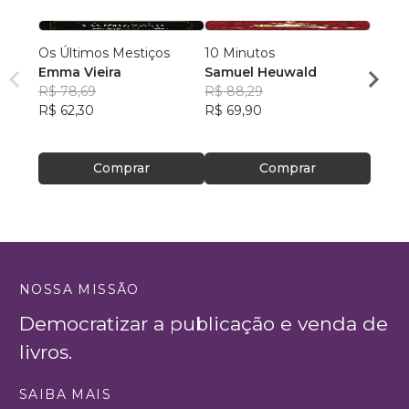
Os Últimos Mestiços
10 Minutos
Contos do T
Emma Vieira
Samuel Heuwald
R$ 78,69
R$ 88,29
Ricar
R$ 62,30
R$ 69,90
R$ 46
R$ 36
Comprar
Comprar
NOSSA MISSÃO
Democratizar a publicação e venda de
livros.
SAIBA MAIS