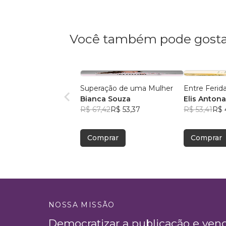
Você também pode gosta
Superação de uma Mulher
Entre Ferid
Bianca Souza
Elis Antona
R$ 67,42
R$ 53,37
R$ 53,41
R$ 
Comprar
Comprar
NOSSA MISSÃO
Democratizar a publicação e ven