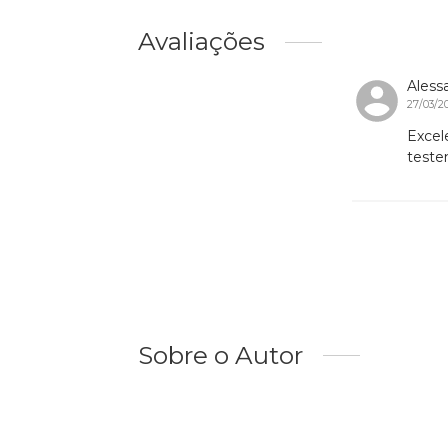
Avaliações
Aless
27/03/2
Excele
teste
Sobre o Autor