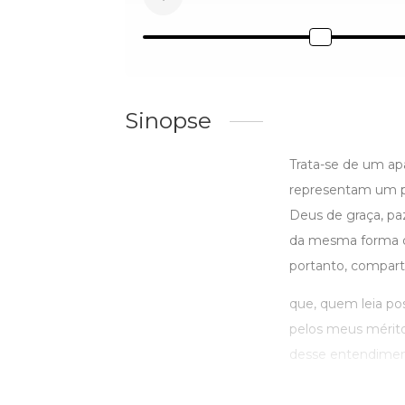
Sinopse
Trata-se de um apa
representam um po
Deus de graça, pa
da mesma forma q
portanto, comparti
que, quem leia p
pelos meus méritos
desse entendiment