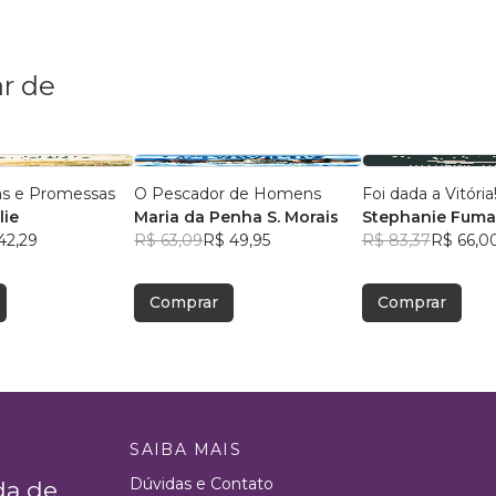
r de
as e Promessas
O Pescador de Homens
Foi dada a Vitória
lie
Maria da Penha S. Morais
Stephanie Fumag
42,29
R$ 63,09
R$ 49,95
R$ 83,37
R$ 66,0
Comprar
Comprar
SAIBA MAIS
Dúvidas e Contato
da de