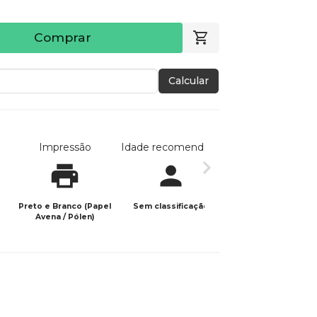
Comprar
Calcular
Impressão
Idade recomendada
Data de publicaç
Preto e Branco (Papel
Sem classificação
26/03/2023
Avena / Pólen)