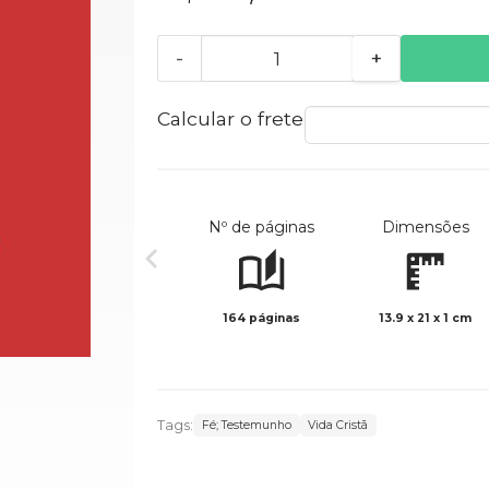
-
+
Calcular o frete
Nº de páginas
Dimensões
164 páginas
13.9 x 21 x 1 cm
Tags:
Fé; Testemunho
Vida Cristã