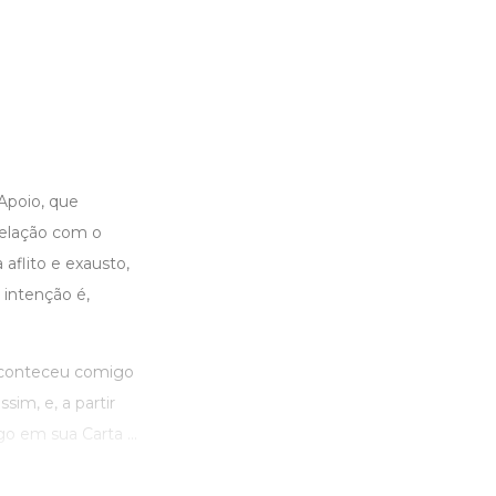
 Apoio, que
relação com o
aflito e exausto,
intenção é,
aconteceu comigo
im, e, a partir
o em sua Carta ...