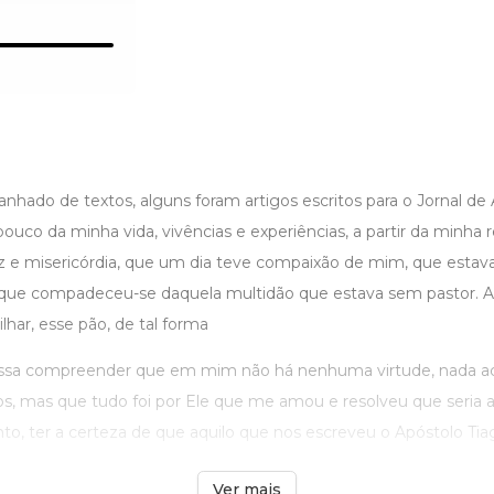
nhado de textos, alguns foram artigos escritos para o Jornal de
uco da minha vida, vivências e experiências, a partir da minha 
z e misericórdia, que um dia teve compaixão de mim, que estava 
ue compadeceu-se daquela multidão que estava sem pastor. A 
lhar, esse pão, de tal forma
ossa compreender que em mim não há nenhuma virtude, nada 
, mas que tudo foi por Ele que me amou e resolveu que seria ass
o, ter a certeza de que aquilo que nos escreveu o Apóstolo Tiag
Ver mais