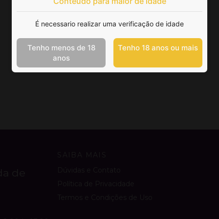
Conteúdo para maior de idade
É necessario realizar uma verificação de idade
Tenho menos de 18
Tenho 18 anos ou mais
anos
SAIBA MAIS
Dúvidas e Contato
da de
Política de Privacidade
Termos e Condições de Uso