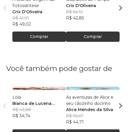
Fotossíntese
Crix D'Oliveira
Crix D
Crix D'Oliveira
R$ 54,12
R$ 60
R$ 61,91
R$ 42,85
R$ 48
R$ 49,02
Comprar
Comprar
Você também pode gostar de
Lola
As aventuras de Alice e
LUNA
Bianca de Lucena
seu cãozinho docinho
AVEN
Coutinho de Oliveira
R$ 43,88
Alice Mendes da Silva
INTE
KENI
R$ 34,74
R$ 56,47
R$ 59
R$ 44,71
R$ 47