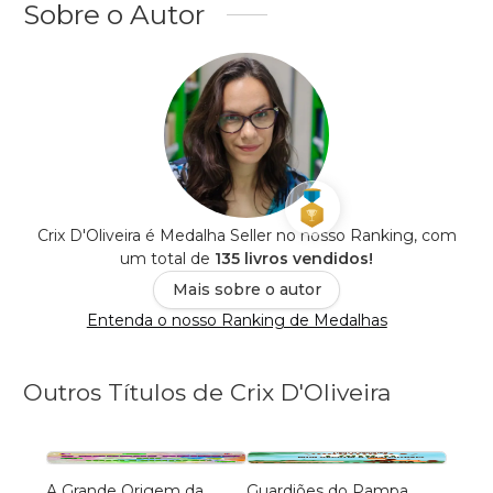
Sobre o Autor
Crix D'Oliveira é Medalha Seller no nosso Ranking, com
um total de
135 livros vendidos!
Mais sobre o autor
Entenda o nosso Ranking de Medalhas
Outros Títulos de Crix D'Oliveira
A Grande Origem da
Guardiões do Pampa
A Bib