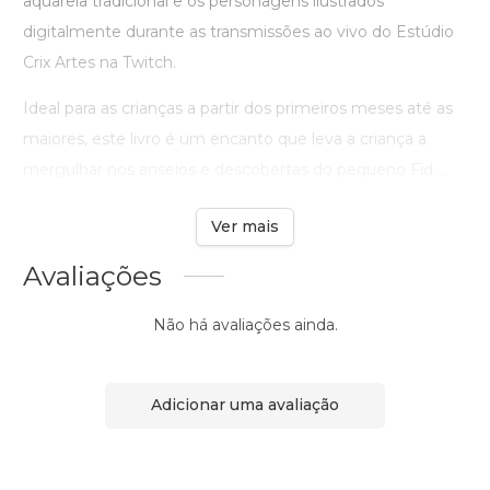
aquarela tradicional e os personagens ilustrados
digitalmente durante as transmissões ao vivo do Estúdio
Crix Artes na Twitch.
Ideal para as crianças a partir dos primeiros meses até as
maiores, este livro é um encanto que leva a criança a
mergulhar nos anseios e descobertas do pequeno Fid ...
Ver mais
Avaliações
Não há avaliações ainda.
Adicionar uma avaliação