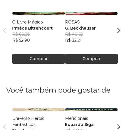
O Livro Mágico
ROSAS
Fragm
Irmãos Bittencourt
G. Beckhauser
G. Be
R$ 66,83
R$ 40,69
R$ 56
R$ 52,90
R$ 32,21
R$ 44
Comprar
Comprar
Você também pode gostar de
Universo Heróis
Meridionais
Cuent
Fantásticos
Eduardo Siga
Histo