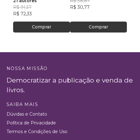
21 autores
R$ 38,87
escri
Mari 
R$ 91,37
R$ 30,77
Antol
R$ 59
R$ 72,33
Ilustr
R$ 46
Portu
Comprar
Comprar
NOSSA MISSÃO
Democratizar a publicação e venda de
livros.
SAIBA MAIS
Dúvidas e Contato
Política de Privacidade
Termos e Condições de Uso