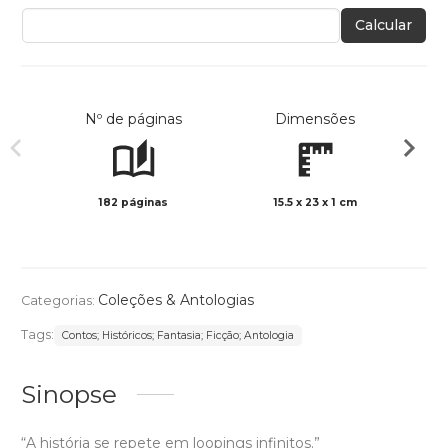
Calcular
Nº de páginas
Dimensões
182 páginas
15.5 x 23 x 1 cm
Preto 
Coleções & Antologias
Categorias:
Tags:
Contos; Históricos; Fantasia; Ficção; Antologia
Sinopse
“A história se repete em loopings infinitos.”