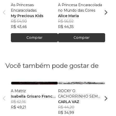
As Princesas
A Princesa Encaracolada
What 
Encaracoladas
no Mundo das Cores
Chris
My Precious Kids
Alice Maria
Noah 
R$ 54,90
R$ 56,02
R$ 57
R$ 43,46
R$ 44,35
R$ 45
Comprar
Comprar
Você também pode gostar de
A Matriz
ROCKY O
Dicio
Isabella Grisaro Franco
CACHORRINHO SEM
Come
Neves
R$ 62,16
NOME
CARLA VAZ
Kryst
R$ 49,21
R$ 44,20
R$ 10
R$ 34,99
R$ 79