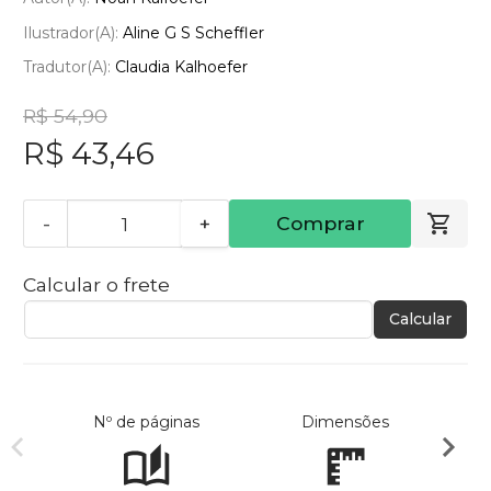
Ilustrador(a):
Aline G S Scheffler
Tradutor(a):
Claudia Kalhoefer
R$ 54,90
R$ 43,46
-
+
Comprar
Calcular o frete
Calcular
Nº de páginas
Dimensões