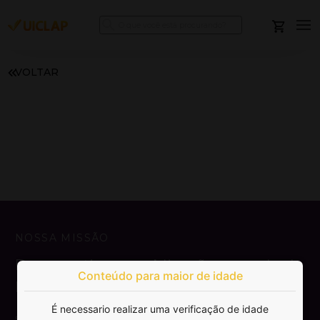
VOLTAR
NOSSA MISSÃO
Democratizar a publicação e venda de
Conteúdo para maior de idade
livros.
É necessario realizar uma verificação de idade
SAIBA MAIS