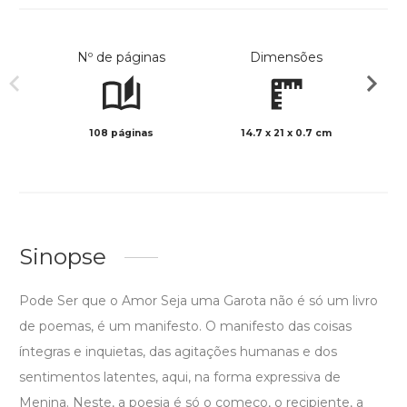
Nº de páginas
Dimensões
108 páginas
14.7 x 21 x 0.7 cm
Preto 
Sinopse
Pode Ser que o Amor Seja uma Garota não é só um livro
de poemas, é um manifesto. O manifesto das coisas
íntegras e inquietas, das agitações humanas e dos
sentimentos latentes, aqui, na forma expressiva de
Menina. Neste, a poesia é só o começo, o recipiente, a