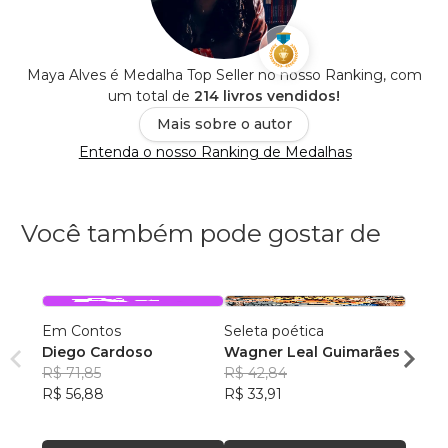
Maya Alves é Medalha Top Seller no nosso Ranking, com
um total de
214 livros vendidos!
Mais sobre o autor
Entenda o nosso Ranking de Medalhas
Você também pode gostar de
Em Contos
Seleta poética
O que
Diego Cardoso
Wagner Leal Guimarães
enten
R$ 71,85
R$ 42,84
ainda 
Carla
R$ 56,88
R$ 33,91
R$ 57
R$ 45